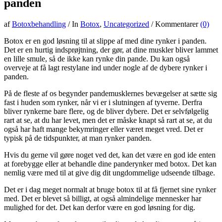
panden
af
Botoxbehandling
/
In
Botox
,
Uncategorized
/
Kommentarer
(0)
Botox er en god løsning til at slippe af med dine rynker i panden.
Det er en hurtig indsprøjtning, der gør, at dine muskler bliver lammet
en lille smule, så de ikke kan rynke din pande. Du kan også
overveje at få lagt restylane ind under nogle af de dybere rynker i
panden.
På de fleste af os begynder pandemusklernes bevægelser at sætte sig
fast i huden som rynker, når vi er i slutningen af tyverne. Derfra
bliver rynkerne bare flere, og de bliver dybere. Det er selvfølgelig
rart at se, at du har levet, men det er måske knapt så rart at se, at du
også har haft mange bekymringer eller været meget vred. Det er
typisk på de tidspunkter, at man rynker panden.
Hvis du gerne vil gøre noget ved det, kan det være en god ide enten
at forebygge eller at behandle dine panderynker med botox. Det kan
nemlig være med til at give dig dit ungdommelige udseende tilbage.
Det er i dag meget normalt at bruge botox til at få fjernet sine rynker
med. Det er blevet så billigt, at også almindelige mennesker har
mulighed for det. Det kan derfor være en god løsning for dig.