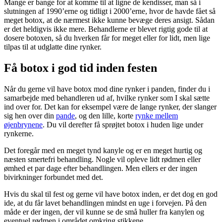
Mange er bange for at komme til at ligne de kendisser, man så i
slutningen af 1990’erne og tidligt i 2000’erne, hvor de havde fået så
meget botox, at de nærmest ikke kunne bevæge deres ansigt. Sådan
er det heldigvis ikke mere. Behandlerne er blevet rigtig gode til at
dosere botoxen, så du hverken får for meget eller for lidt, men lige
tilpas til at udglatte dine rynker.
Få botox i god tid inden festen
Når du gerne vil have botox mod dine rynker i panden, finder du i
samarbejde med behandleren ud af, hvilke rynker som I skal sætte
ind over for. Det kan for eksempel være de lange rynker, der slanger
sig hen over din
pande
, og den lille, korte
rynke mellem
øjenbrynene
. Du vil derefter få sprøjtet botox i huden lige under
rynkerne.
Det foregår med en meget tynd kanyle og er en meget hurtig og
næsten smertefri behandling. Nogle vil opleve lidt rødmen eller
ømhed et par dage efter behandlingen. Men ellers er der ingen
bivirkninger forbundet med det.
Hvis du skal til fest og gerne vil have botox inden, er det dog en god
ide, at du får lavet behandlingen mindst en uge i forvejen. På den
måde er der ingen, der vil kunne se de små huller fra kanylen og
eventuel rødmen i området omkring stikkene.