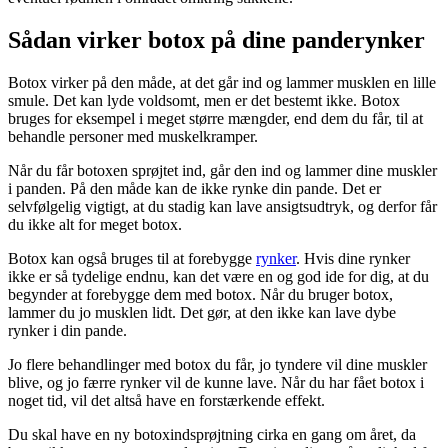
Sådan virker botox på dine panderynker
Botox virker på den måde, at det går ind og lammer musklen en lille
smule. Det kan lyde voldsomt, men er det bestemt ikke. Botox
bruges for eksempel i meget større mængder, end dem du får, til at
behandle personer med muskelkramper.
Når du får botoxen sprøjtet ind, går den ind og lammer dine muskler
i panden. På den måde kan de ikke rynke din pande. Det er
selvfølgelig vigtigt, at du stadig kan lave ansigtsudtryk, og derfor får
du ikke alt for meget botox.
Botox kan også bruges til at forebygge
rynker
. Hvis dine rynker
ikke er så tydelige endnu, kan det være en og god ide for dig, at du
begynder at forebygge dem med botox. Når du bruger botox,
lammer du jo musklen lidt. Det gør, at den ikke kan lave dybe
rynker i din pande.
Jo flere behandlinger med botox du får, jo tyndere vil dine muskler
blive, og jo færre rynker vil de kunne lave. Når du har fået botox i
noget tid, vil det altså have en forstærkende effekt.
Du skal have en ny botoxindsprøjtning cirka en gang om året, da