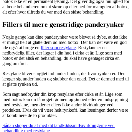
botox ikke er en permanent løsning. Det giver dig også mulighed for
at bede behandleren om at skrue op eller ned for mængden af botox,
alt efter hvor tilfreds du var med den sidste behandling.
Fillers til mere genstridige panderynker
Nogle gange kan dine panderynker være blevet så dybe, at det ikke
er muligt helt at glatte dem ud med botox. Der kan det være en god
ide også at bruge en
filler som restylane
. Restylane er en
nedbrydelig filler, der ligger i din hud i cirka et år. Lige som med
botox er det altså en behandling, du skal have gentaget cirka en
gang om året.
Restylane bliver sprøjtet ind under huden, der hvor rynken er. Den
lægger sig under huden og skubber den opad. Det er dermed med til
at glatte rynken ud.
Som sagt nedbryder din krop restylane efter cirka et år. Lige som
med botox kan du få noget rødmen og ømhed efter en indsprøjtning
med restylane, men der er ellers ikke andre bivirkninger ved
produktet. Hvis du vil være helt rynkefri, kan løsningen derfor være
at kombinere de to produkter.
Sådan slipper du af med dit tandkødssmil
Bivirkningerne ved
behandling med restylane