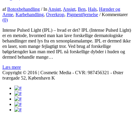
af
Botoxbehandling
/
In
Ansigt
,
Ansigt
,
Ben
,
Hals
,
Hænder og
Arme
,
Karbehandling
,
Overkrop
,
Pigmentfjernelse
/
Kommentarer
(0)
Intense Pulsed Light (IPL) – hvad er det? IPL (Intense Pulsed Light)
er en metode, hvormed man kan lave forskellige dermatologiske
behandlinger med lys fra en xenonplasmalampe. IPL er dermed ikke
en laser, som mange fejlagtigt tror. Ved brug af forskellige
bølgelængder kan man med IPL nå forskellige dybder i huden og
dermed behandle mange…
Læs mere
Copyright © 2016 | Cosmetic Media - CVR: 987456321 - Øster
tværgade 52, København K