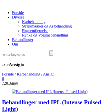
Forside
Diverse
Karbehandling
Strækmærker og Ar behandling
Pigmentfjernelse
Rynke og Volumebehandling
Behandlinger
Om
-: «Ansigt»
Forside
/
Karbehandling
/
Ansigt
0
7
2016
nov
Behandlinger med IPL (Intense Pulsed
Light)