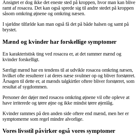
Ansigtet er dog ikke det eneste sted på kroppen, hvor man kan blive
ramt af rosacea. Det kan også sprede sig til andre stedet på kroppen
såsom omkring øjnene og omkring næsen.
I sjældne tilfælde kan man også få det på både halsen og samt på
brystet.
Mænd og kvinder har forskellige symptomer
En karakteristisk ting ved rosacea er, at det rammer mænd og
kvinder forskelligt.
Særligt mænd har en tendens til at udvikle rosacea omkring næsen,
hvilket ofte resulterer i at deres næse svulmer op og bliver forstørret.
Årsagen til dette er, at mænds talgkirtler oftere bliver forstørret, som
resultat af sygdommen.
Personer der døjer med rosacea omkring øjnene vil ofte opleve at
have irriterede og tørre øjne og ikke mindst tørre øjenlåg.
Kvinder rammes på den anden side oftere end mænd, men her er
symptomerne som regel mindre alvorlige.
Vores livsstil påvirker også vores symptomer