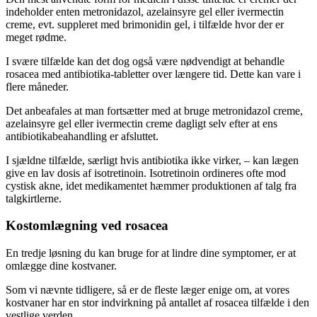
indeholder enten metronidazol, azelainsyre gel eller ivermectin
creme, evt. suppleret med brimonidin gel, i tilfælde hvor der er
meget rødme.
I svære tilfælde kan det dog også være nødvendigt at behandle
rosacea med antibiotika-tabletter over længere tid. Dette kan vare i
flere måneder.
Det anbeafales at man fortsætter med at bruge metronidazol creme,
azelainsyre gel eller ivermectin creme dagligt selv efter at ens
antibiotikabeahandling er afsluttet.
I sjældne tilfælde, særligt hvis antibiotika ikke virker, – kan lægen
give en lav dosis af isotretinoin. Isotretinoin ordineres ofte mod
cystisk akne, idet medikamentet hæmmer produktionen af talg fra
talgkirtlerne.
Kostomlægning ved rosacea
En tredje løsning du kan bruge for at lindre dine symptomer, er at
omlægge dine kostvaner.
Som vi nævnte tidligere, så er de fleste læger enige om, at vores
kostvaner har en stor indvirkning på antallet af rosacea tilfælde i den
vestlige verden.