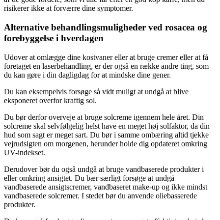
risikerer ikke at forværre dine symptomer.
Alternative behandlingsmuligheder ved rosacea og
forebyggelse i hverdagen
Udover at omlægge dine kostvaner eller at bruge cremer eller at få
foretaget en laserbehandling, er der også en række andre ting, som
du kan gøre i din dagligdag for at mindske dine gener.
Du kan eksempelvis forsøge så vidt muligt at undgå at blive
eksponeret overfor kraftig sol.
Du bør derfor overveje at bruge solcreme igennem hele året. Din
solcreme skal selvfølgelig helst have en meget høj solfaktor, da din
hud som sagt er meget sart. Du bør i samme ombæring altid tjekke
vejrudsigten om morgenen, herunder holde dig opdateret omkring
UV-indekset.
Derudover bør du også undgå at bruge vandbaserede produkter i
eller omkring ansigtet. Du bær særligt forsøge at undgå
vandbaserede ansigtscremer, vandbaseret make-up og ikke mindst
vandbaserede solcremer. I stedet bør du anvende oliebasserede
produkter.