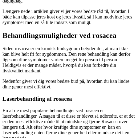
dagligdag.
Længere nede i artiklen giver vi jer vores bedste råd til, hvordan I
både kan tilpasse jeres kost og jeres livsstil, så I kan modvirke jeres
symptomer med en så lille indsats som muligt.
Behandlingsmuligheder ved rosacea
Siden rosacea er en kronisk hudsygdom betyder det, at man ikke
kan blive helt fri for sygdommen. Den rette behandling kan derfor
ligesom dine symptomer variere meget fra person til person.
Heldigvis er der mange måder, hvorpå du kan forbedre din
livskvalitet markant.
Nedenfor giver vi dig vores bedste bud på, hvordan du kan lindre
dine gener mest effektivt.
Laserbehandling af rosacea
En af de mest populære behandlinger ved rosacea er
laserbehandlinger. Årsagen til at disse er blevet så udbredte, er at det
er den mest effektive måde til at mindske og fjerne Rosacea over
længere tid. Alt efter hvor kraftige dine symptomer er, kan en
laserbehandling enten fjerne dine gener helt eller mindske det i en