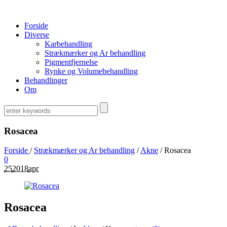
Forside
Diverse
Karbehandling
Strækmærker og Ar behandling
Pigmentfjernelse
Rynke og Volumebehandling
Behandlinger
Om
Rosacea
Forside
/
Strækmærker og Ar behandling
/
Akne
/
Rosacea
0
25
2018
apr
Rosacea