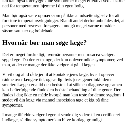
Du kan også forebygge dine symptomer meget effektivt ved at skrue
ned for temperaturen hjemme i din egen bolig.
Man bør også være opmærksom på ikke at udsætte sig selv for alt
for store temperatursvingninger. Blandt andet derfor anbefales det, at
personer med roscesca forsøger at undgå meget varme områder
såsom saunaer og boblebade.
Hvornår bør man søge læge?
Det er meget forskelligt, hvornår personer med rosacea vælger at
søge læge. Da der er mange, der kun oplever milde symptomer, ved
man, at der er mange der ikke vælger at gå til lægen.
Vi vil dog altid råde jer til at kontakte jeres læge, hvis I oplever
rødme over længere tid, og særligt hvis jeres gener inkluderer
smerter. Lægen er altid den bedste til at stille en diagnose og samen
kan I efterfølgende finde den bedste behandling af dine gener. Der
findes i dag ikke en måde hvorpå man kan teste for denne sygdom. I
stedet vil din læge via manuel inspektion tage et kig på dine
symptomer.
I mange tilfælde vælger læger at sende dig videre til en certificeret
hudlæge, så dine symptomer kan blive kortlagt grundigt.