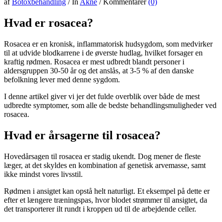
af
Botoxbehandling
/
In
Akne
/
Kommentarer
(0)
Hvad er rosacea?
Rosacea er en kronisk, inflammatorisk hudsygdom, som medvirker
til at udvide blodkarrene i de øverste hudlag, hvilket forsager en
kraftig rødmen. Rosacea er mest udbredt blandt personer i
aldersgruppen 30-50 år og det anslås, at 3-5 % af den danske
befolkning lever med denne sygdom.
I denne artikel giver vi jer det fulde overblik over både de mest
udbredte symptomer, som alle de bedste behandlingsmuligheder ved
rosacea.
Hvad er årsagerne til rosacea?
Hovedårsagen til rosacea er stadig ukendt. Dog mener de fleste
læger, at det skyldes en kombination af genetisk arvemasse, samt
ikke mindst vores livsstil.
Rødmen i ansigtet kan opstå helt naturligt. Et eksempel på dette er
efter et længere træningspas, hvor blodet strømmer til ansigtet, da
det transporterer ilt rundt i kroppen ud til de arbejdende celler.