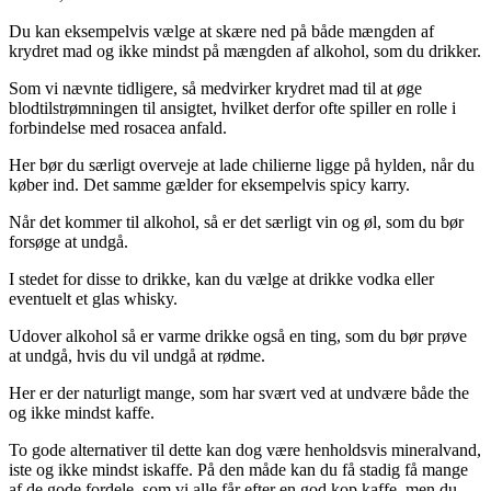
Du kan eksempelvis vælge at skære ned på både mængden af
krydret mad og ikke mindst på mængden af alkohol, som du drikker.
Som vi nævnte tidligere, så medvirker krydret mad til at øge
blodtilstrømningen til ansigtet, hvilket derfor ofte spiller en rolle i
forbindelse med rosacea anfald.
Her bør du særligt overveje at lade chilierne ligge på hylden, når du
køber ind. Det samme gælder for eksempelvis spicy karry.
Når det kommer til alkohol, så er det særligt vin og øl, som du bør
forsøge at undgå.
I stedet for disse to drikke, kan du vælge at drikke vodka eller
eventuelt et glas whisky.
Udover alkohol så er varme drikke også en ting, som du bør prøve
at undgå, hvis du vil undgå at rødme.
Her er der naturligt mange, som har svært ved at undvære både the
og ikke mindst kaffe.
To gode alternativer til dette kan dog være henholdsvis mineralvand,
iste og ikke mindst iskaffe. På den måde kan du få stadig få mange
af de gode fordele, som vi alle får efter en god kop kaffe, men du