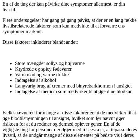
En af de ting der kan påvirke dine symptomer allermest, er din
livsstil.
Flere undersøgelser har gang på gang påvist, at der er en lang række
livstilsrelaterede faktorer, som kan medvirke til at forværre ens
symptomer markant.
Disse faktorer inkluderer blandt andet:
Store mængder sollys og høj varme
Krydrede og spicy fødevarer
Varm mad og varme drikke
Indtagelse af alkohol
Langvarig brug af cremer med binyrebarkhormon i ansigtet
Indtagelse af medicin som medvirker til at øge dine blodkar
Fællesnævneren for mange af disse faktorer er, at de medvirker til at
øge blodtilstrømningen til ansigtet, hvilket som før nævnt øger
risikoen for at du rødmer og dermed oplever gener. En af de
vigtigste ting for personer der døjer med roscesca er, at tilpasse deres
livsstil, så de undgår mange af disse elementer på bedste vis i deres