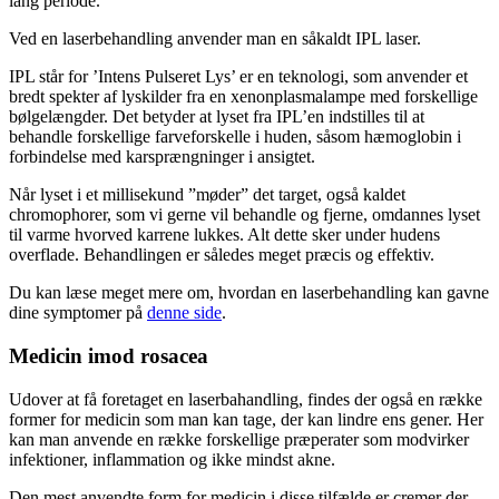
lang periode.
Ved en laserbehandling anvender man en såkaldt IPL laser.
IPL står for ’Intens Pulseret Lys’ er en teknologi, som anvender et
bredt spekter af lyskilder fra en xenonplasmalampe med forskellige
bølgelængder. Det betyder at lyset fra IPL’en indstilles til at
behandle forskellige farveforskelle i huden, såsom hæmoglobin i
forbindelse med karsprængninger i ansigtet.
Når lyset i et millisekund ”møder” det target, også kaldet
chromophorer, som vi gerne vil behandle og fjerne, omdannes lyset
til varme hvorved karrene lukkes. Alt dette sker under hudens
overflade. Behandlingen er således meget præcis og effektiv.
Du kan læse meget mere om, hvordan en laserbehandling kan gavne
dine symptomer på
denne side
.
Medicin imod rosacea
Udover at få foretaget en laserbahandling, findes der også en række
former for medicin som man kan tage, der kan lindre ens gener. Her
kan man anvende en række forskellige præperater som modvirker
infektioner, inflammation og ikke mindst akne.
Den mest anvendte form for medicin i disse tilfælde er cremer der